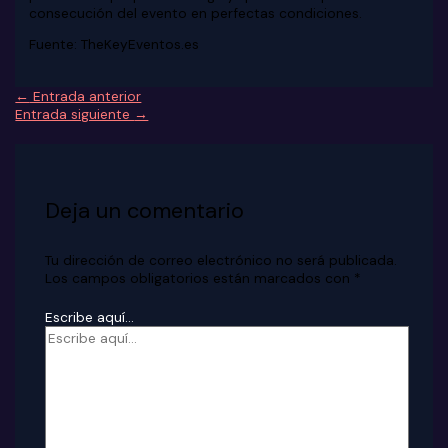
consecución del evento en perfectas condiciones.
Fuente: TheKeyEventos.es
←
Entrada anterior
Entrada siguiente
→
Deja un comentario
Tu dirección de correo electrónico no será publicada.
Los campos obligatorios están marcados con
*
Escribe aquí...